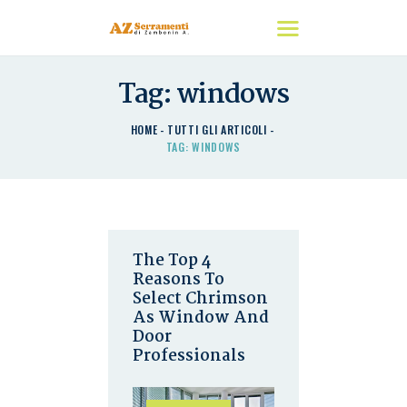
Tag: windows
HOME
HOME
TUTTI GLI ARTICOLI
CHI SIAMO
TAG: WINDOWS
I NOSTRI PRODOTTI
DETRAZIONI
CONTATTACI
The Top 4
Reasons To
Select Chrimson
As Window And
Door
Professionals