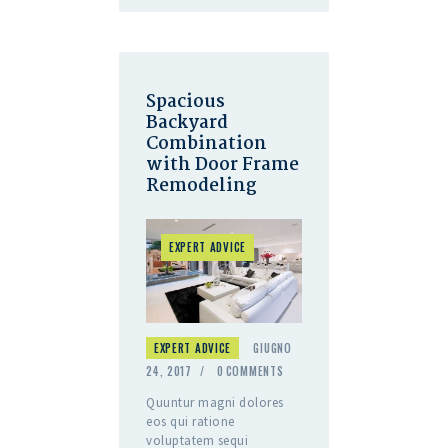
Spacious
Backyard
Combination
with Door Frame
Remodeling
EXPERT ADVICE
EXPERT ADVICE
GIUGNO
24, 2017
0
COMMENTS
Quuntur magni dolores
eos qui ratione
voluptatem sequi