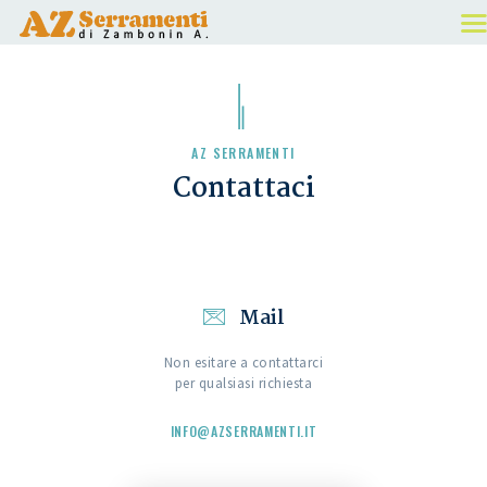
HOME
AZ SERRAMENTI
CHI SIAMO
Contattaci
I NOSTRI PRODOTTI
DETRAZIONI
CONTATTACI
Mail
Non esitare a contattarci
per qualsiasi richiesta
INFO@AZSERRAMENTI.IT