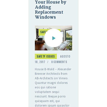
Your House by
Adding
Replacement
Windows
SAFETY ISSUES
SAFETY ISSUES
AGOSTO
18, 2017
0
COMMENTS
House B-Wald – Alexander
Brenner Architects from
AB-Architects on Vimeo.
Quuntur magni dolores
eos qui ratione
voluptatem sequi
nesciunt. Neque porro
quisquam est, qui
dolorem ipsum quiaolor