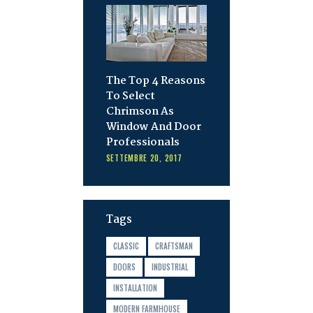
The Top 4 Reasons
To Select
Chrimson As
Window And Door
Professionals
SETTEMBRE 20, 2017
Tags
CLASSIC
CRAFTSMAN
DOORS
INDUSTRIAL
INSTALLATION
MODERN FARMHOUSE