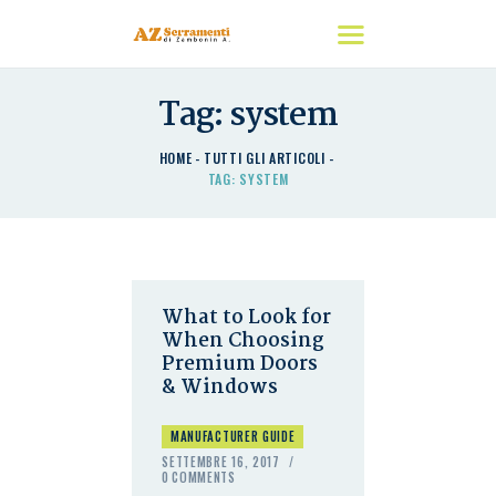
Tag: system
HOME
HOME
TUTTI GLI ARTICOLI
CHI SIAMO
TAG: SYSTEM
I NOSTRI PRODOTTI
DETRAZIONI
CONTATTACI
What to Look for
When Choosing
Premium Doors
& Windows
MANUFACTURER GUIDE
SETTEMBRE 16, 2017
0
COMMENTS