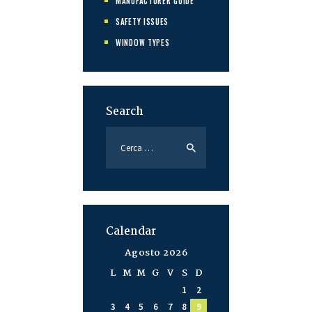
MANUFACTURER GUIDE
SAFETY ISSUES
WINDOW TYPES
Search
Calendar
Agosto 2026
L
M
M
G
V
S
D
1
2
3
4
5
6
7
8
9