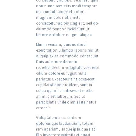
consectetur, adipisci velit, sed quia
non numquam eius modi tempora
incidunt ut labore et dolore
magnam dolor sit amet,
consectetur adipisicing elit, sed do
eiusmod tempor incididunt ut
labore et dolore magna aliqua.
Minim veniam, quis nostrud
exercitation ullamco laboris nisi ut
aliquip ex ea commodo consequat.
Duis aute irure dolor in
reprehenderit in voluptate velit esse
cillum dolore eu fugiat nulla
pariatur. Excepteur sint occaecat
cupidatat non proident, sunt in
culpa qui officia deserunt mollit
anim id est laborum. Sed ut
perspiciatis unde omnis iste natus
error sit.
Voluptatem accusantium
doloremque laudantium, totam
rem aperiam, eaque ipsa quae ab
illo inventore veritatis et quasi