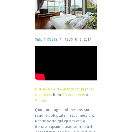
SAFETY ISSUES
AGOSTO 18, 2017
House B-Wald – Alexander Brenner
Architects
from
AB-Architects
on
Vimeo
.
Quuntur magni dolores eos qui
ratione voluptatem sequi nesciunt.
Neque porro quisquam est, qui
dolorem ipsum quiaolor sit amet,