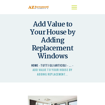
Add Value to
HOME
Your House by
CHI SIAMO
Adding
I NOSTRI PRODOTTI
Replacement
DETRAZIONI
Windows
CONTATTACI
HOME
TUTTI GLI ARTICOLI
...
ADD VALUE TO YOUR HOUSE BY
ADDING REPLACEMENT...