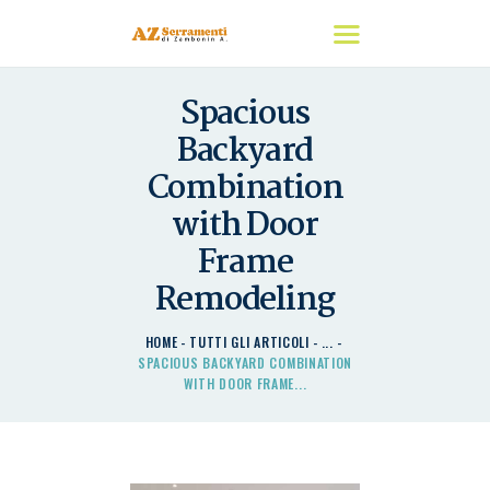
Spacious
HOME
Backyard
CHI SIAMO
Combination
I NOSTRI PRODOTTI
with Door
DETRAZIONI
Frame
CONTATTACI
Remodeling
HOME
TUTTI GLI ARTICOLI
...
SPACIOUS BACKYARD COMBINATION
WITH DOOR FRAME...