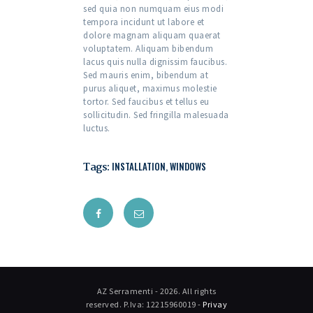
sed quia non numquam eius modi
tempora incidunt ut labore et
dolore magnam aliquam quaerat
voluptatem. Aliquam bibendum
lacus quis nulla dignissim faucibus.
Sed mauris enim, bibendum at
purus aliquet, maximus molestie
tortor. Sed faucibus et tellus eu
sollicitudin. Sed fringilla malesuada
luctus.
Tags:
INSTALLATION
,
WINDOWS
AZ Serramenti - 2026. All rights
reserved. P.Iva: 12215960019 -
Privay