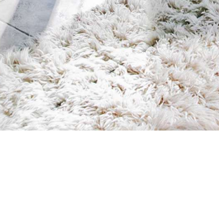
esciunt. Neque porro quisquam est, qui dolorem ipsum quiaolor sit amet, co
t amet, consectetur adipisicing elit, sed do eiusmod tempor incididunt ut 
i ut aliquip ex ea commodo consequat. Duis aute irure dolor in reprehenderit 
nt in culpa qui officia deserunt mollit anim id est laborum. Sed ut perspicia