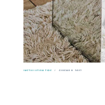
INSTALLATION TIPS
GIUGNO 8, 2017
Quuntur magni dolores eos qui ratione voluptatem sequi n
modi tempora incidunt ut labore et dolore magnam dolor si
Minim veniam, quis nostrud exercitation ullamco laboris nis
pariatur. Excepteur sint occaecat cupidatat non proident, su