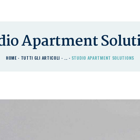
HOME
CHI SIAMO
I NOSTRI PRODOTTI
dio Apartment Solut
DETRAZIONI
HOME
TUTTI GLI ARTICOLI
...
STUDIO APARTMENT SOLUTIONS
CONTATTACI