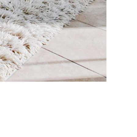
nsectetur, adipisci velit, sed quia non numquam eius
labore et dolore magna aliqua.
in voluptate velit esse cillum dolore eu fugiat nulla
tis unde omnis iste natus error sit.