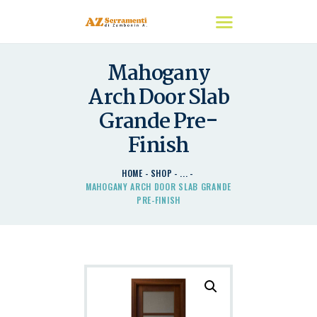
Mahogany
HOME
Arch Door Slab
CHI SIAMO
Grande Pre-
I NOSTRI PRODOTTI
Finish
DETRAZIONI
CONTATTACI
HOME
SHOP
...
MAHOGANY ARCH DOOR SLAB GRANDE
PRE-FINISH