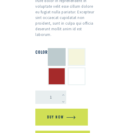
irure dolor in reprehenderit in
voluptate velit esse cillum dolore
eu fugiat nulla pariatur. Excepteur
sint occaecat cupidatat non
proident, sunt in culpa qui officia
deserunt mollit anim id est
laborum.
COLOR
BUY NOW