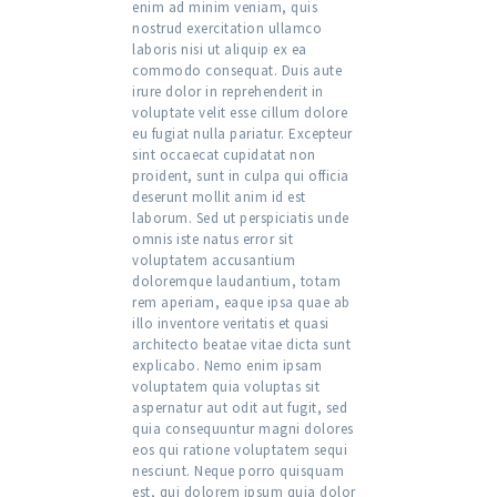
enim ad minim veniam, quis
nostrud exercitation ullamco
laboris nisi ut aliquip ex ea
commodo consequat. Duis aute
irure dolor in reprehenderit in
voluptate velit esse cillum dolore
eu fugiat nulla pariatur. Excepteur
sint occaecat cupidatat non
proident, sunt in culpa qui officia
deserunt mollit anim id est
laborum. Sed ut perspiciatis unde
omnis iste natus error sit
voluptatem accusantium
doloremque laudantium, totam
rem aperiam, eaque ipsa quae ab
illo inventore veritatis et quasi
architecto beatae vitae dicta sunt
explicabo. Nemo enim ipsam
voluptatem quia voluptas sit
aspernatur aut odit aut fugit, sed
quia consequuntur magni dolores
eos qui ratione voluptatem sequi
nesciunt. Neque porro quisquam
est, qui dolorem ipsum quia dolor