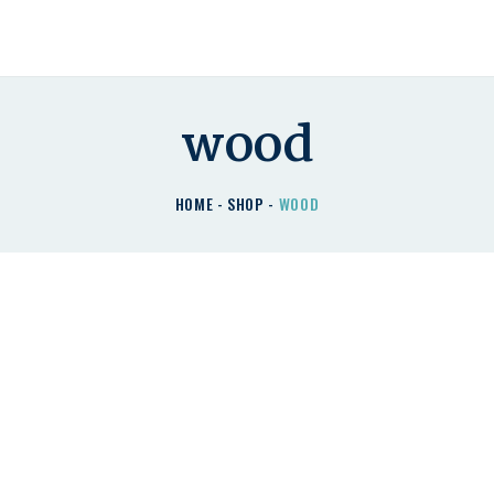
HOME
CHI SIAMO
I NOSTRI PRODOTTI
wood
DETRAZIONI
HOME
SHOP
WOOD
CONTATTACI