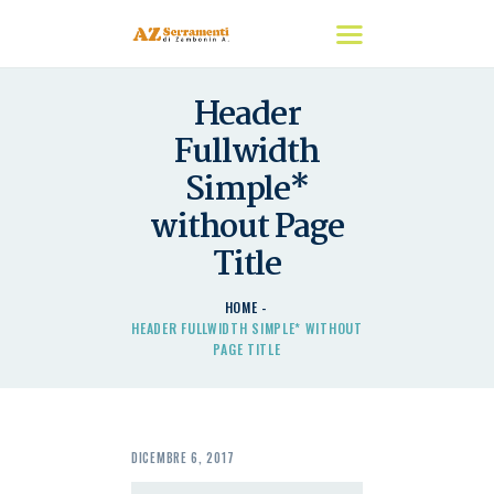
Header
HOME
Fullwidth
CHI SIAMO
Simple*
I NOSTRI PRODOTTI
without Page
DETRAZIONI
Title
CONTATTACI
HOME
HEADER FULLWIDTH SIMPLE* WITHOUT
PAGE TITLE
DICEMBRE 6, 2017