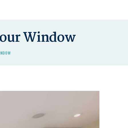
 Your Window
WINDOW