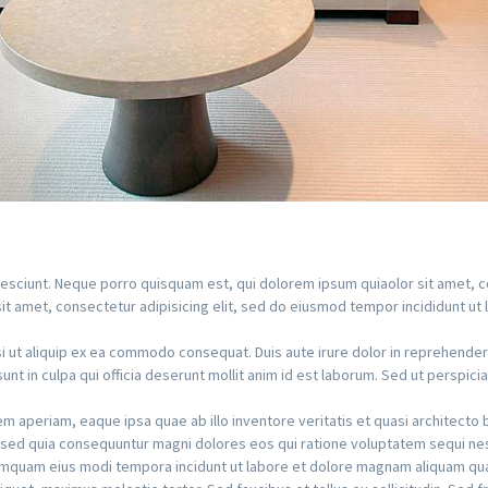
esciunt. Neque porro quisquam est, qui dolorem ipsum quiaolor sit amet, co
t amet, consectetur adipisicing elit, sed do eiusmod tempor incididunt ut 
i ut aliquip ex ea commodo consequat. Duis aute irure dolor in reprehenderit 
nt in culpa qui officia deserunt mollit anim id est laborum. Sed ut perspicia
aperiam, eaque ipsa quae ab illo inventore veritatis et quasi architecto 
t, sed quia consequuntur magni dolores eos qui ratione voluptatem sequi n
 numquam eius modi tempora incidunt ut labore et dolore magnam aliquam qu