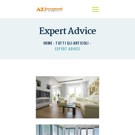
Expert Advice
HOME
HOME
TUTTI GLI ARTICOLI
CHI SIAMO
EXPERT ADVICE
I NOSTRI PRODOTTI
DETRAZIONI
CONTATTACI