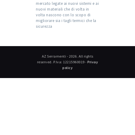
mercato legate ai nuovi sistemi e ai
nuovi materiali che di volta in
volta nascono con lo scopo di
migliorare sia i tagli termici che la
sicurezza
AZ Serramenti - 2026. All rights
reserved. P.Iva: 12215960019 -
Privay
policy