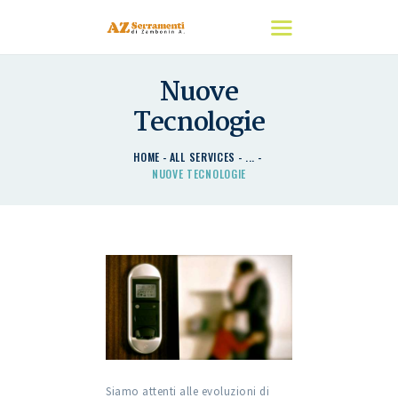
Nuove
HOME
Tecnologie
CHI SIAMO
I NOSTRI PRODOTTI
HOME
ALL SERVICES
...
NUOVE TECNOLOGIE
DETRAZIONI
CONTATTACI
Siamo attenti alle evoluzioni di