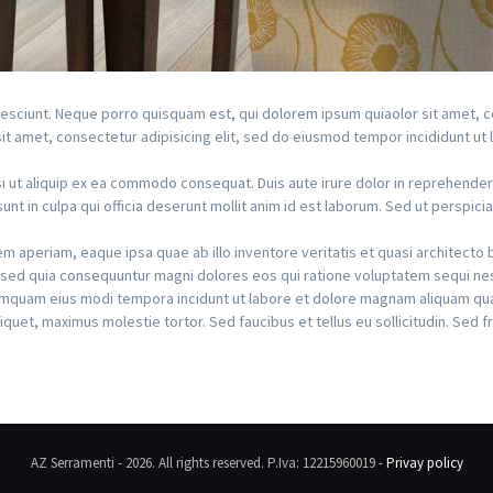
esciunt. Neque porro quisquam est, qui dolorem ipsum quiaolor sit amet, co
t amet, consectetur adipisicing elit, sed do eiusmod tempor incididunt ut 
i ut aliquip ex ea commodo consequat. Duis aute irure dolor in reprehenderit 
nt in culpa qui officia deserunt mollit anim id est laborum. Sed ut perspicia
aperiam, eaque ipsa quae ab illo inventore veritatis et quasi architecto 
t, sed quia consequuntur magni dolores eos qui ratione voluptatem sequi n
 numquam eius modi tempora incidunt ut labore et dolore magnam aliquam qu
uet, maximus molestie tortor. Sed faucibus et tellus eu sollicitudin. Sed fr
AZ Serramenti - 2026. All rights reserved. P.Iva: 12215960019 -
Privay policy