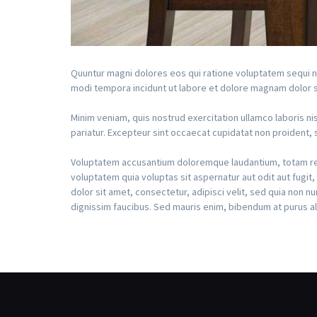
Quuntur magni dolores eos qui ratione voluptatem sequi n
modi tempora incidunt ut labore et dolore magnam dolor si
Minim veniam, quis nostrud exercitation ullamco laboris nis
pariatur. Excepteur sint occaecat cupidatat non proident, su
Voluptatem accusantium doloremque laudantium, totam rem 
voluptatem quia voluptas sit aspernatur aut odit aut fugi
dolor sit amet, consectetur, adipisci velit, sed quia non
dignissim faucibus. Sed mauris enim, bibendum at purus aliq