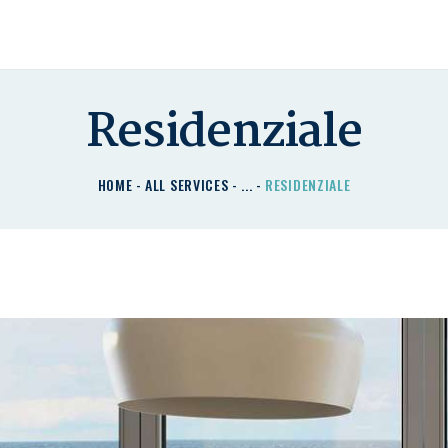
HOME
CHI SIAMO
I NOSTRI PRODOTTI
Residenziale
DETRAZIONI
HOME
ALL SERVICES
...
RESIDENZIALE
CONTATTACI