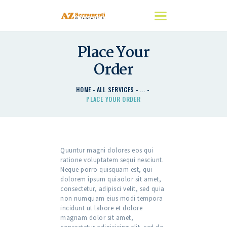
Place Your
HOME
Order
CHI SIAMO
I NOSTRI PRODOTTI
HOME
ALL SERVICES
...
PLACE YOUR ORDER
DETRAZIONI
CONTATTACI
Quuntur magni dolores eos qui
ratione voluptatem sequi nesciunt.
Neque porro quisquam est, qui
dolorem ipsum quiaolor sit amet,
consectetur, adipisci velit, sed quia
non numquam eius modi tempora
incidunt ut labore et dolore
magnam dolor sit amet,