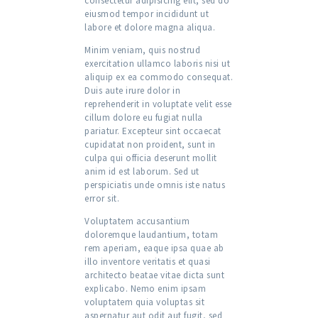
consectetur adipisicing elit, sed do
eiusmod tempor incididunt ut
labore et dolore magna aliqua.
Minim veniam, quis nostrud
exercitation ullamco laboris nisi ut
aliquip ex ea commodo consequat.
Duis aute irure dolor in
reprehenderit in voluptate velit esse
cillum dolore eu fugiat nulla
pariatur. Excepteur sint occaecat
cupidatat non proident, sunt in
culpa qui officia deserunt mollit
anim id est laborum. Sed ut
perspiciatis unde omnis iste natus
error sit.
Voluptatem accusantium
doloremque laudantium, totam
rem aperiam, eaque ipsa quae ab
illo inventore veritatis et quasi
architecto beatae vitae dicta sunt
explicabo. Nemo enim ipsam
voluptatem quia voluptas sit
aspernatur aut odit aut fugit, sed