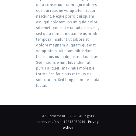
quia consequuntur magni dolores
eos qui ratione voluptatem sequi
nesciunt. Neque porro quisquam
est, qui dolorem ipsum quia dolor
sit amet, consectetur, adipisci velit,
sed quia non numquam eius modi
tempora incidunt ut labore et
dolore magnam aliquam quaerat
voluptatem. Aliquam bibendum
lacus quis nulla dignissim faucibus.
Sed mauris enim, bibendum at
purus aliquet, maximus molestie
tortor. Sed faucibus et tellus eu
sollicitudin. Sed fringilla malesuada
luctus.
AZ Serramenti - 2026. All rights
reserved. P.Iva: 12215960019 -
Privay
policy