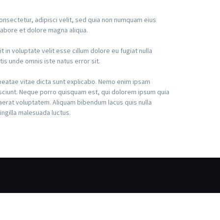
nsectetur, adipisci velit, sed quia non numquam eius
labore et dolore magna aliqua.
in voluptate velit esse cillum dolore eu fugiat nulla
tis unde omnis iste natus error sit.
beatae vitae dicta sunt explicabo. Nemo enim ipsam
esciunt. Neque porro quisquam est, qui dolorem ipsum quia
aerat voluptatem. Aliquam bibendum lacus quis nulla
ingilla malesuada luctus.