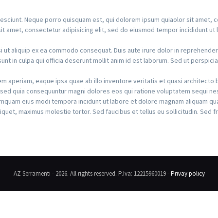
esciunt. Neque porro quisquam est, qui dolorem ipsum quiaolor sit amet, co
t amet, consectetur adipisicing elit, sed do eiusmod tempor incididunt ut 
i ut aliquip ex ea commodo consequat. Duis aute irure dolor in reprehenderit 
nt in culpa qui officia deserunt mollit anim id est laborum. Sed ut perspicia
aperiam, eaque ipsa quae ab illo inventore veritatis et quasi architecto 
t, sed quia consequuntur magni dolores eos qui ratione voluptatem sequi n
 numquam eius modi tempora incidunt ut labore et dolore magnam aliquam qu
uet, maximus molestie tortor. Sed faucibus et tellus eu sollicitudin. Sed fr
AZ Serramenti - 2026. All rights reserved. P.Iva: 12215960019 -
Privay policy