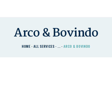
HOME
CHI SIAMO
I NOSTRI PRODOTTI
Arco & Bovindo
DETRAZIONI
HOME
ALL SERVICES
...
ARCO & BOVINDO
CONTATTACI