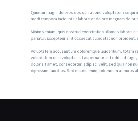
Quuntur magni dolores eos qui ratione voluptatem sequi n
modi tempora incidunt ut labore et dolore magnam dolor si
Minim veniam, quis nostrud exercitation ullamco laboris nis
pariatur. Excepteur sint occaecat cupidatat non proident, su
Voluptatem accusantium doloremque laudantium, totam rem 
voluptatem quia voluptas sit aspernatur aut odit aut fugi
dolor sit amet, consectetur, adipisci velit, sed quia non
dignissim faucibus. Sed mauris enim, bibendum at purus aliq