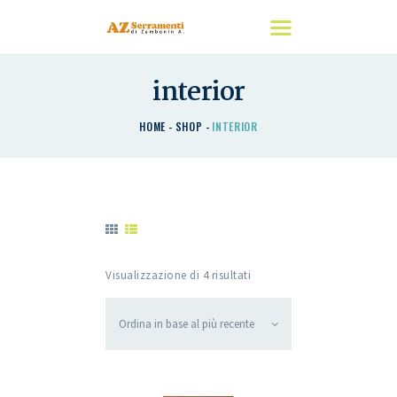
interior
HOME
HOME
SHOP
INTERIOR
CHI SIAMO
I NOSTRI PRODOTTI
DETRAZIONI
CONTATTACI
Visualizzazione di 4 risultati