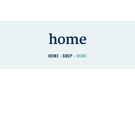
HOME
CHI SIAMO
I NOSTRI PRODOTTI
home
DETRAZIONI
HOME
SHOP
HOME
CONTATTACI