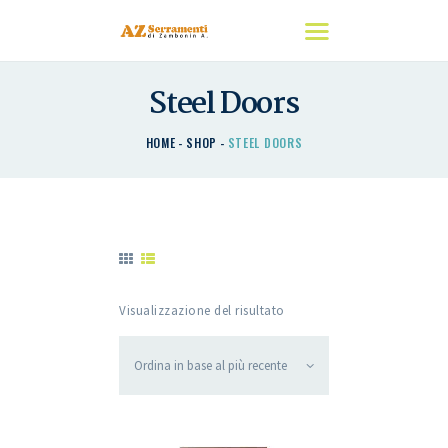
Steel Doors
HOME
HOME
SHOP
STEEL DOORS
CHI SIAMO
I NOSTRI PRODOTTI
DETRAZIONI
CONTATTACI
Visualizzazione del risultato