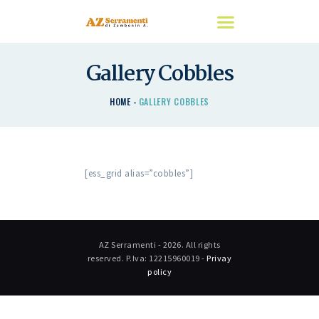
Gallery Cobbles
HOME
HOME
GALLERY COBBLES
CHI SIAMO
I NOSTRI PRODOTTI
DETRAZIONI
CONTATTACI
[ess_grid alias=”cobbles”]
AZ Serramenti - 2026. All rights
reserved. P.Iva: 12215960019 -
Privay
policy